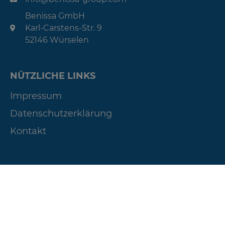
Benissa GmbH
Karl-Carstens-Str. 9
52146 Würselen
NÜTZLICHE LINKS
Impressum
Datenschutzerklärung
Kontakt