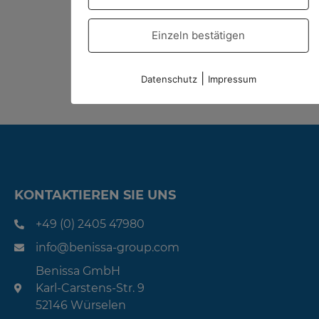
Einzeln bestätigen
Yedoy Dürüm Wrap
|
Datenschutz
Impressum
KONTAKTIEREN SIE UNS
+49 (0) 2405 47980
info@benissa-group.com
Benissa GmbH
Karl-Carstens-Str. 9
52146 Würselen