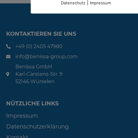
|
Datenschutz
Impressum
KONTAKTIEREN SIE UNS
+49 (0) 2405 47980
info@benissa-group.com
Benissa GmbH
Karl-Carstens-Str. 9
52146 Würselen
NÜTZLICHE LINKS
Impressum
Datenschutzerklärung
Kontakt