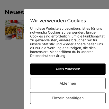
Neueste Produkte
Wir verwenden Cookies
Yedoy gegrillte grüne Oliven
Um diese Website zu betreiben, ist es für uns
notwendig Cookies zu verwenden. Einige
Cookies sind erforderlich, um die Funktionalität
zu gewährleisten, andere brauchen wir für
unsere Statistik und wieder andere helfen uns
dir nur die Werbung anzuzeigen, die dich
interessiert. Mehr erfährst du in unserer
Datenschutzerklärung.
Yedoy Schwarze Oliven
Alles zulassen
Ablehnen
Yedoy Dürüm Wrap
Einzeln bestätigen