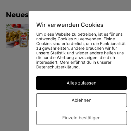
Neueste Produkte
Wir verwenden Cookies
Yedoy gegrillte grüne Oliven
Um diese Website zu betreiben, ist es für uns
notwendig Cookies zu verwenden. Einige
Cookies sind erforderlich, um die Funktionalität
zu gewährleisten, andere brauchen wir für
unsere Statistik und wieder andere helfen uns
dir nur die Werbung anzuzeigen, die dich
interessiert. Mehr erfährst du in unserer
Datenschutzerklärung.
Yedoy Schwarze Oliven
Alles zulassen
Ablehnen
Yedoy Dürüm Wrap
Einzeln bestätigen